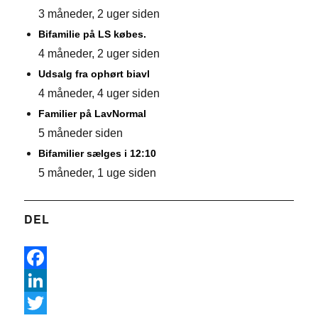
3 måneder, 2 uger siden
Bifamilie på LS købes.
4 måneder, 2 uger siden
Udsalg fra ophørt biavl
4 måneder, 4 uger siden
Familier på LavNormal
5 måneder siden
Bifamilier sælges i 12:10
5 måneder, 1 uge siden
DEL
F
a
L