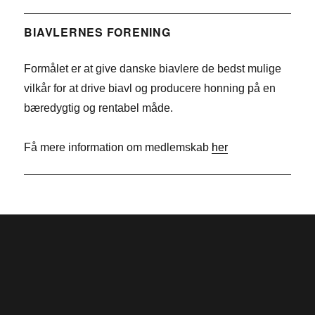
c
i
T
e
n
w
BIAVLERNES FORENING
b
k
i
Formålet er at give danske biavlere de bedst mulige
o
e
t
vilkår for at drive biavl og producere honning på en
o
d
t
bæredygtig og rentabel måde.
k
I
e
n
r
Få mere information om medlemskab
her