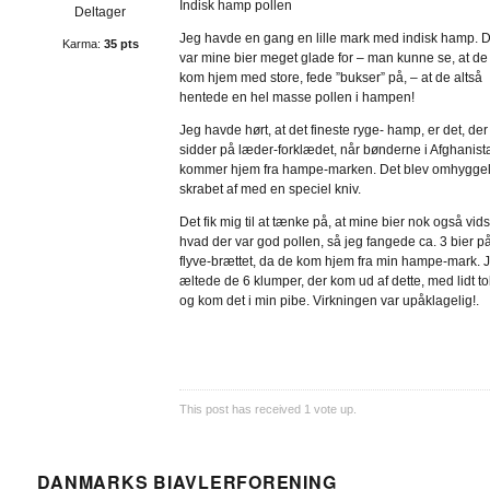
Indisk hamp pollen
Deltager
Jeg havde en gang en lille mark med indisk hamp. 
Karma:
35 pts
var mine bier meget glade for – man kunne se, at de
kom hjem med store, fede ”bukser” på, – at de altså
hentede en hel masse pollen i hampen!
Jeg havde hørt, at det fineste ryge- hamp, er det, der
sidder på læder-forklædet, når bønderne i Afghanist
kommer hjem fra hampe-marken. Det blev omhyggel
skrabet af med en speciel kniv.
Det fik mig til at tænke på, at mine bier nok også vids
hvad der var god pollen, så jeg fangede ca. 3 bier p
flyve-brættet, da de kom hjem fra min hampe-mark. 
æltede de 6 klumper, der kom ud af dette, med lidt t
og kom det i min pibe. Virkningen var upåklagelig!.
This post has received
1
vote up.
DANMARKS BIAVLERFORENING