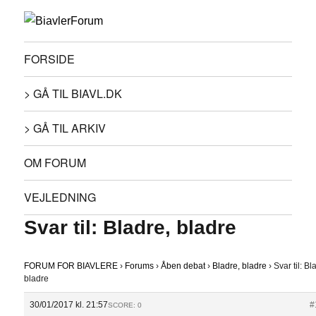
FORSIDE
> GÅ TIL BIAVL.DK
> GÅ TIL ARKIV
OM FORUM
VEJLEDNING
Svar til: Bladre, bladre
FORUM FOR BIAVLERE
›
Forums
›
Åben debat
›
Bladre, bladre
›
Svar til: Bl
bladre
30/01/2017 kl. 21:57
#
SCORE: 0