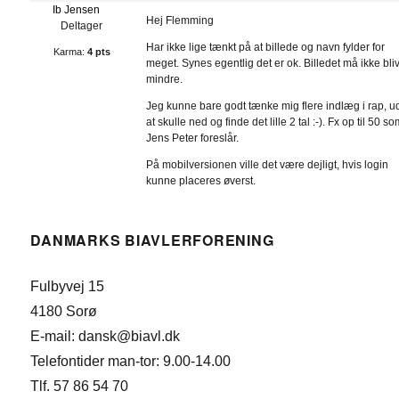
Ib Jensen
Hej Flemming
Deltager
Har ikke lige tænkt på at billede og navn fylder for
Karma:
4 pts
meget. Synes egentlig det er ok. Billedet må ikke bli
mindre.
Jeg kunne bare godt tænke mig flere indlæg i rap, 
at skulle ned og finde det lille 2 tal :-). Fx op til 50 s
Jens Peter foreslår.
På mobilversionen ville det være dejligt, hvis login
kunne placeres øverst.
DANMARKS BIAVLERFORENING
Fulbyvej 15
4180 Sorø
E-mail: dansk@biavl.dk
Telefontider man-tor: 9.00-14.00
Tlf. 57 86 54 70