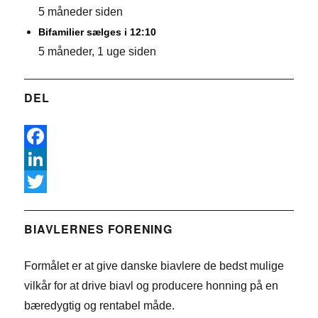
5 måneder siden
Bifamilier sælges i 12:10
5 måneder, 1 uge siden
DEL
F
a
L
c
i
T
e
n
w
BIAVLERNES FORENING
b
k
i
Formålet er at give danske biavlere de bedst mulige
o
e
t
vilkår for at drive biavl og producere honning på en
o
d
t
bæredygtig og rentabel måde.
k
I
e