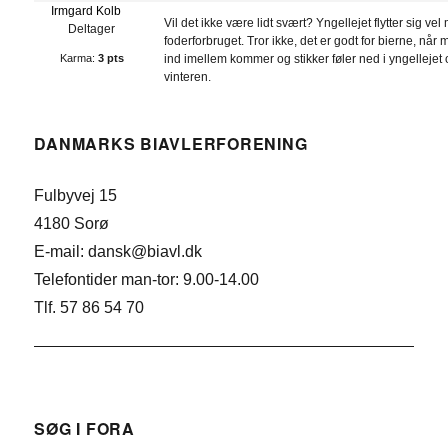
Irmgard Kolb
Vil det ikke være lidt svært? Yngellejet flytter sig ve
Deltager
foderforbruget. Tror ikke, det er godt for bierne, når
Karma:
3 pts
ind imellem kommer og stikker føler ned i yngellejet
vinteren.
DANMARKS BIAVLERFORENING
Fulbyvej 15
4180 Sorø
E-mail: dansk@biavl.dk
Telefontider man-tor: 9.00-14.00
Tlf. 57 86 54 70
SØG I FORA