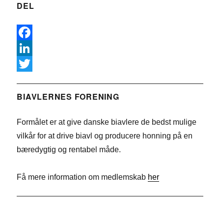
DEL
F
a
L
c
i
T
e
n
w
BIAVLERNES FORENING
b
k
i
Formålet er at give danske biavlere de bedst mulige
o
e
t
vilkår for at drive biavl og producere honning på en
o
d
t
bæredygtig og rentabel måde.
k
I
e
n
r
Få mere information om medlemskab
her