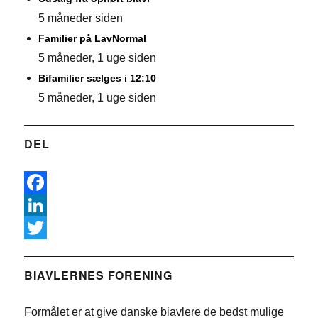
5 måneder siden
Familier på LavNormal
5 måneder, 1 uge siden
Bifamilier sælges i 12:10
5 måneder, 1 uge siden
DEL
F
a
L
c
i
T
e
n
w
BIAVLERNES FORENING
b
k
i
Formålet er at give danske biavlere de bedst mulige