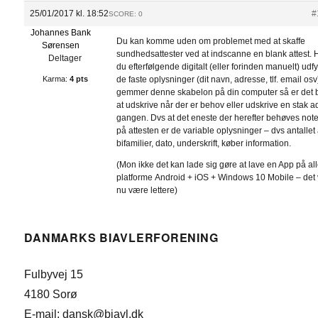
25/01/2017 kl. 18:52
#
SCORE: 0
Johannes Bank
Du kan komme uden om problemet med at skaffe
Sørensen
sundhedsattester ved at indscanne en blank attest. 
Deltager
du efterfølgende digitalt (eller forinden manuelt) udf
Karma:
4 pts
de faste oplysninger (dit navn, adresse, tlf. email osv
gemmer denne skabelon på din computer så er det 
at udskrive når der er behov eller udskrive en stak a
gangen. Dvs at det eneste der herefter behøves note
på attesten er de variable oplysninger – dvs antallet 
bifamilier, dato, underskrift, køber information.
(Mon ikke det kan lade sig gøre at lave en App på al
platforme Android + iOS + Windows 10 Mobile – det v
nu være lettere)
DANMARKS BIAVLERFORENING
Fulbyvej 15
4180 Sorø
E-mail: dansk@biavl.dk