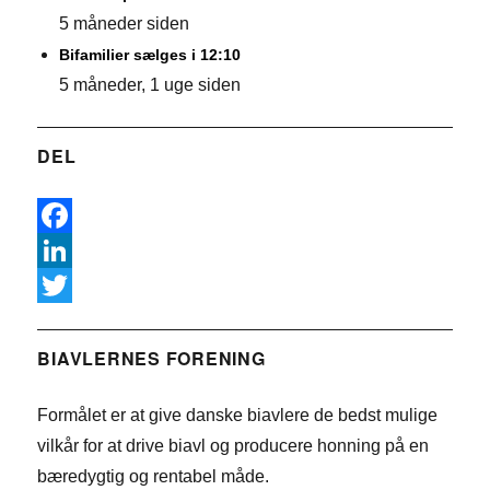
5 måneder siden
Bifamilier sælges i 12:10
5 måneder, 1 uge siden
DEL
F
a
L
c
i
T
e
n
w
BIAVLERNES FORENING
b
k
i
Formålet er at give danske biavlere de bedst mulige
o
e
t
vilkår for at drive biavl og producere honning på en
o
d
t
bæredygtig og rentabel måde.