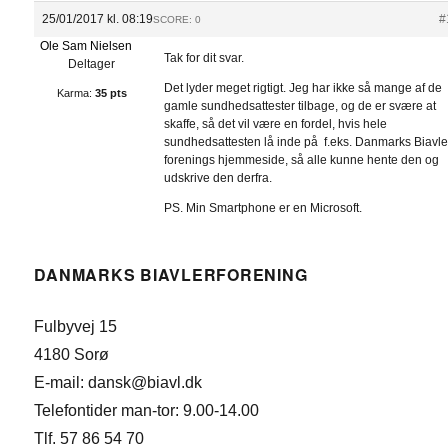
25/01/2017 kl. 08:19
#
SCORE: 0
Ole Sam Nielsen
Tak for dit svar.
Deltager
Det lyder meget rigtigt. Jeg har ikke så mange af de
Karma:
35 pts
gamle sundhedsattester tilbage, og de er svære at
skaffe, så det vil være en fordel, hvis hele
sundhedsattesten lå inde på f.eks. Danmarks Biavle
forenings hjemmeside, så alle kunne hente den og
udskrive den derfra.
PS. Min Smartphone er en Microsoft.
DANMARKS BIAVLERFORENING
Fulbyvej 15
4180 Sorø
E-mail: dansk@biavl.dk
Telefontider man-tor: 9.00-14.00
Tlf. 57 86 54 70