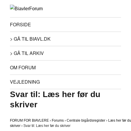
FORSIDE
> GÅ TIL BIAVL.DK
> GÅ TIL ARKIV
OM FORUM
VEJLEDNING
Svar til: Læs her før du
skriver
FORUM FOR BIAVLERE
›
Forums
›
Centrale bigårdsregister
›
Læs her før d
skriver
›
Svar til: Læs her før du skriver