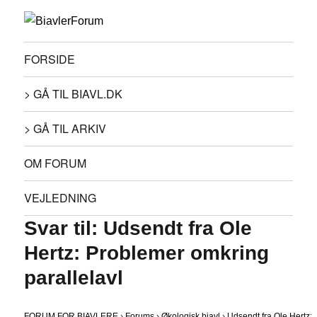
FORSIDE
> GÅ TIL BIAVL.DK
> GÅ TIL ARKIV
OM FORUM
VEJLEDNING
Svar til: Udsendt fra Ole
Hertz: Problemer omkring
parallelavl
FORUM FOR BIAVLERE
›
Forums
›
Økologisk biavl
›
Udsendt fra Ole Hertz: