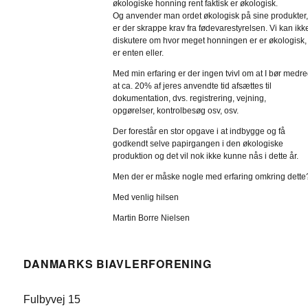
økologiske honning rent faktisk er økologisk.
Og anvender man ordet økologisk på sine produkter,
er der skrappe krav fra fødevarestyrelsen. Vi kan ikk
diskutere om hvor meget honningen er er økologisk,
er enten eller.
Med min erfaring er der ingen tvivl om at I bør medr
at ca. 20% af jeres anvendte tid afsættes til
dokumentation, dvs. registrering, vejning,
opgørelser, kontrolbesøg osv, osv.
Der forestår en stor opgave i at indbygge og få
godkendt selve papirgangen i den økologiske
produktion og det vil nok ikke kunne nås i dette år.
Men der er måske nogle med erfaring omkring dette
Med venlig hilsen
Martin Borre Nielsen
DANMARKS BIAVLERFORENING
Fulbyvej 15