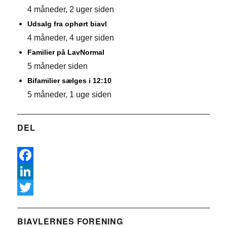
4 måneder, 2 uger siden
Udsalg fra ophørt biavl
4 måneder, 4 uger siden
Familier på LavNormal
5 måneder siden
Bifamilier sælges i 12:10
5 måneder, 1 uge siden
DEL
F
a
L
c
i
T
e
n
w
BIAVLERNES FORENING