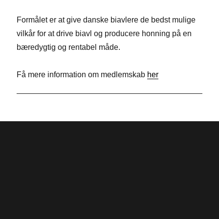
b
k
i
Formålet er at give danske biavlere de bedst mulige
o
e
t
vilkår for at drive biavl og producere honning på en
o
d
t
bæredygtig og rentabel måde.
k
I
e
n
r
Få mere information om medlemskab
her