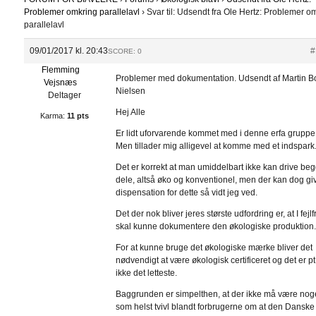
Problemer omkring parallelavl
›
Svar til: Udsendt fra Ole Hertz: Problemer o
parallelavl
09/01/2017 kl. 20:43
#
SCORE: 0
Flemming
Problemer med dokumentation. Udsendt af Martin B
Vejsnæs
Nielsen
Deltager
Hej Alle
Karma:
11 pts
Er lidt uforvarende kommet med i denne erfa gruppe
Men tillader mig alligevel at komme med et indspark
Det er korrekt at man umiddelbart ikke kan drive be
dele, altså øko og konventionel, men der kan dog gi
dispensation for dette så vidt jeg ved.
Det der nok bliver jeres største udfordring er, at I fejlfr
skal kunne dokumentere den økologiske produktion
For at kunne bruge det økologiske mærke bliver det
nødvendigt at være økologisk certificeret og det er pt
ikke det letteste.
Baggrunden er simpelthen, at der ikke må være no
som helst tvivl blandt forbrugerne om at den Danske