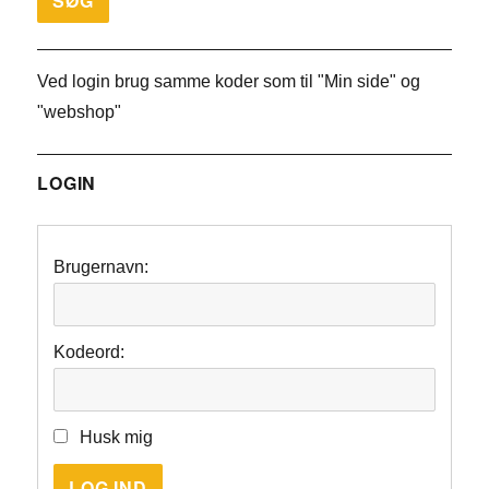
Ved login brug samme koder som til "Min side" og
"webshop"
LOGIN
Brugernavn:
Kodeord:
Husk mig
LOG IND