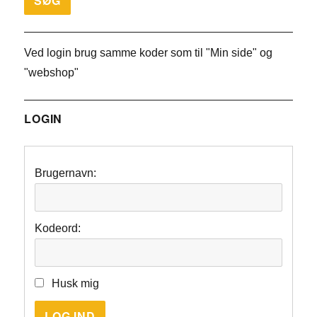
Ved login brug samme koder som til "Min side" og
"webshop"
LOGIN
Brugernavn:
Kodeord:
Husk mig
LOG IND