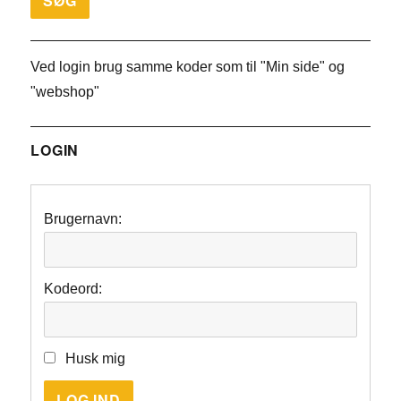
Ved login brug samme koder som til "Min side" og
"webshop"
LOGIN
Brugernavn:
Kodeord:
Husk mig
LOG IND