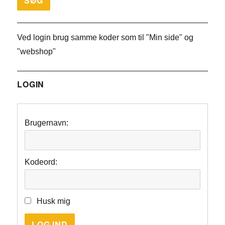
Ved login brug samme koder som til "Min side" og
"webshop"
LOGIN
Brugernavn:
Kodeord:
Husk mig
LOG IND