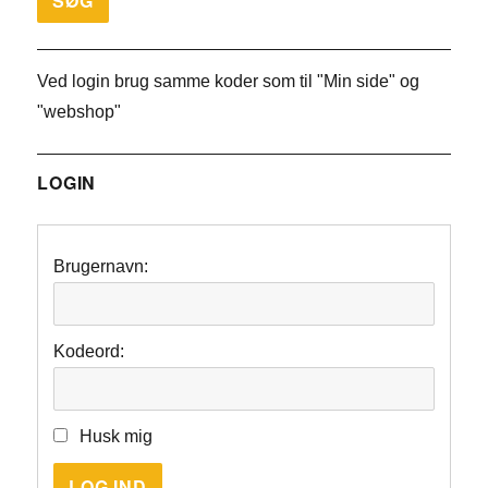
Ved login brug samme koder som til "Min side" og
"webshop"
LOGIN
Brugernavn:
Kodeord:
Husk mig
LOG IND