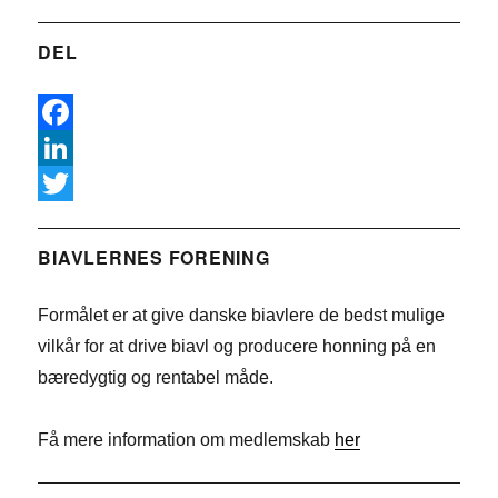
DEL
F
a
L
c
i
T
e
n
w
BIAVLERNES FORENING
b
k
i
Formålet er at give danske biavlere de bedst mulige
o
e
t
vilkår for at drive biavl og producere honning på en
o
d
t
bæredygtig og rentabel måde.
k
I
e
n
r
Få mere information om medlemskab
her