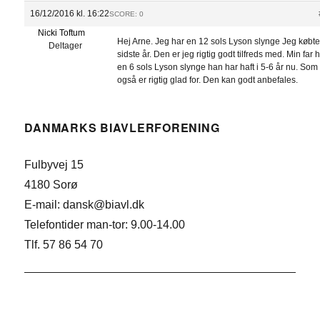
16/12/2016 kl. 16:22
SCORE: 0
Nicki Toftum
Hej Arne. Jeg har en 12 sols Lyson slynge Jeg købt
Deltager
sidste år. Den er jeg rigtig godt tilfreds med. Min far 
en 6 sols Lyson slynge han har haft i 5-6 år nu. Som
også er rigtig glad for. Den kan godt anbefales.
DANMARKS BIAVLERFORENING
Fulbyvej 15
4180 Sorø
E-mail: dansk@biavl.dk
Telefontider man-tor: 9.00-14.00
Tlf. 57 86 54 70