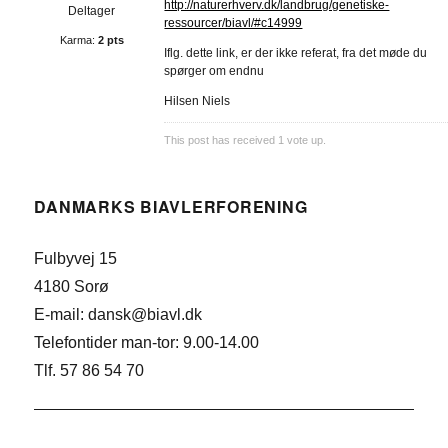
http://naturerhverv.dk/landbrug/genetiske-
Deltager
ressourcer/biavl/#c14999
Karma:
2 pts
Iflg. dette link, er der ikke referat, fra det møde du
spørger om endnu
Hilsen Niels
This post has received
1
vote up.
DANMARKS BIAVLERFORENING
Fulbyvej 15
4180 Sorø
E-mail: dansk@biavl.dk
Telefontider man-tor: 9.00-14.00
Tlf. 57 86 54 70