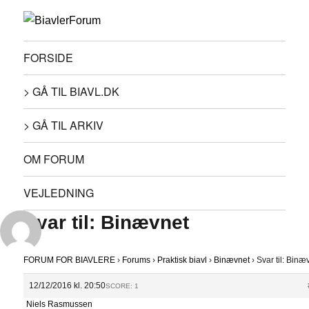
FORSIDE
> GÅ TIL BIAVL.DK
> GÅ TIL ARKIV
OM FORUM
VEJLEDNING
Svar til: Binævnet
FORUM FOR BIAVLERE
›
Forums
›
Praktisk biavl
›
Binævnet
›
Svar til: Binæ
12/12/2016 kl. 20:50
SCORE: 1
Niels Rasmussen