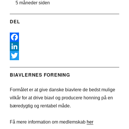
5 måneder siden
DEL
F
a
L
c
i
T
e
n
w
BIAVLERNES FORENING
b
k
i
Formålet er at give danske biavlere de bedst mulige
o
e
t
vilkår for at drive biavl og producere honning på en
o
d
t
bæredygtig og rentabel måde.
k
I
e
n
r
Få mere information om medlemskab
her