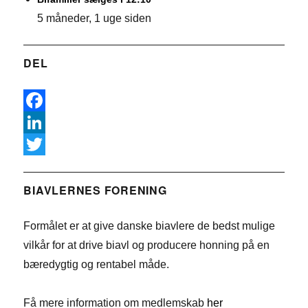
5 måneder, 1 uge siden
DEL
F
a
L
c
i
T
e
n
w
BIAVLERNES FORENING
b
k
i
Formålet er at give danske biavlere de bedst mulige
o
e
t
vilkår for at drive biavl og producere honning på en
o
d
t
bæredygtig og rentabel måde.
k
I
e
n
r
Få mere information om medlemskab
her