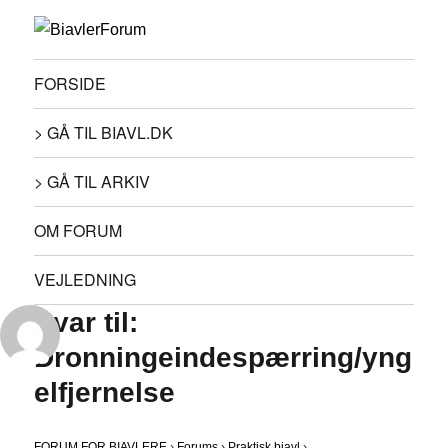
FORSIDE
> GÅ TIL BIAVL.DK
> GÅ TIL ARKIV
OM FORUM
VEJLEDNING
Svar til:
Dronningeindespærring/yng
elfjernelse
FORUM FOR BIAVLERE
›
Forums
›
Praktisk biavl
›