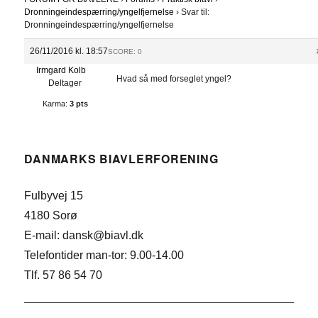
Dronningeindespærring/yngelfjernelse
›
Svar til:
Dronningeindespærring/yngelfjernelse
26/11/2016 kl. 18:57
SCORE: 0
Irmgard Kolb
Hvad så med forseglet yngel?
Deltager
Karma:
3 pts
DANMARKS BIAVLERFORENING
Fulbyvej 15
4180 Sorø
E-mail: dansk@biavl.dk
Telefontider man-tor: 9.00-14.00
Tlf. 57 86 54 70