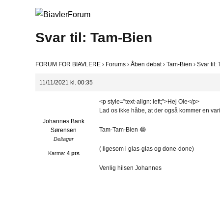
Svar til: Tam-Bien
FORUM FOR BIAVLERE
›
Forums
›
Åben debat
›
Tam-Bien
›
Svar til
11/11/2021 kl. 00:35
<p style=”text-align: left;”>Hej Ole</p>
Lad os ikke håbe, at der også kommer en varia
Johannes Bank
Tam-Tam-Bien 😂
Sørensen
Deltager
( ligesom i glas-glas og done-done)
Karma:
4 pts
Venlig hilsen Johannes