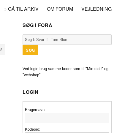
> GÅ TIL ARKIV
OM FORUM
VEJLEDNING
SØG I FORA
08
Ved login brug samme koder som til "Min side" og
"webshop"
LOGIN
Brugernavn:
Kodeord: