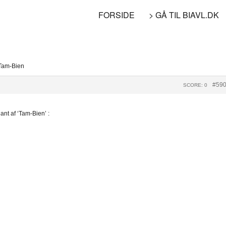
FORSIDE
> GÅ TIL BIAVL.DK
: Tam-Bien
#59
SCORE: 0
nt af ‘Tam-Bien’ :