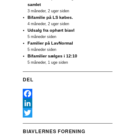
samlet
3 måneder, 2 uger siden
Bifamilie på LS købes.
4 måneder, 2 uger siden
Udsalg fra ophørt biavl
5 måneder siden
Familier på LavNormal
5 måneder siden
Bifamilier sælges i 12:10
5 måneder, 1 uge siden
DEL
F
a
L
c
i
T
BIAVLERNES FORENING
e
n
w