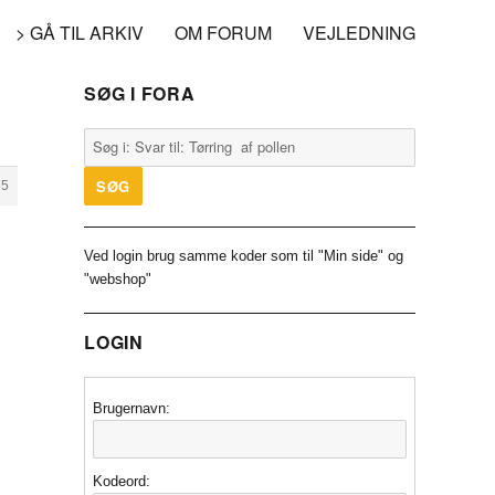
> GÅ TIL ARKIV
OM FORUM
VEJLEDNING
SØG I FORA
55
Ved login brug samme koder som til "Min side" og
"webshop"
LOGIN
Brugernavn:
Kodeord: