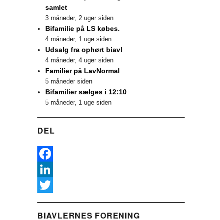
samlet
3 måneder, 2 uger siden
Bifamilie på LS købes.
4 måneder, 1 uge siden
Udsalg fra ophørt biavl
4 måneder, 4 uger siden
Familier på LavNormal
5 måneder siden
Bifamilier sælges i 12:10
5 måneder, 1 uge siden
DEL
F
a
L
c
i
T
BIAVLERNES FORENING
e
n
w