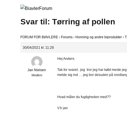
Svar til: Tørring af pollen
FORUM FOR BIAVLERE
›
Forums
›
Honning og andre biprodukter
›
T
30/04/2021 kl. 11:28
Hej Anders.
Tak for svaret.. jeg tror jeg har købt meste je
Jan Nielsen
melde sig ind … jeg bor desuden på nordlange
Medlem
Hvad måler du fugtigheden med??
V.h jan