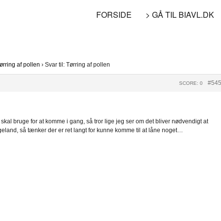
FORSIDE
> GÅ TIL BIAVL.DK
ørring af pollen
›
Svar til: Tørring af pollen
#54
SCORE: 0
g skal bruge for at komme i gang, så tror lige jeg ser om det bliver nødvendigt at
land, så tænker der er ret langt for kunne komme til at låne noget…