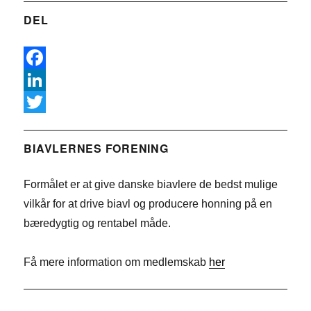
DEL
F
a
L
c
i
T
e
n
w
BIAVLERNES FORENING
b
k
i
Formålet er at give danske biavlere de bedst mulige
o
e
t
vilkår for at drive biavl og producere honning på en
o
d
t
bæredygtig og rentabel måde.
k
I
e
n
r
Få mere information om medlemskab
her