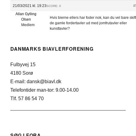
21/03/2021 kl. 19:23
#
SCORE: 0
Allan Gylling
Hvis bierne ellers har foder nok, kan du vel bare skif
Olsen
de gamle fordertavler ud med jomfrutavler eller
Medlem
kunsttavler?
DANMARKS BIAVLERFORENING
Fulbyvej 15
4180 Sorø
E-mail: dansk@biavl.dk
Telefontider man-tor: 9.00-14.00
Tlf. 57 86 54 70
SØG I FORA