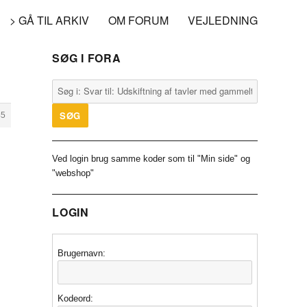
> GÅ TIL ARKIV
OM FORUM
VEJLEDNING
SØG I FORA
45
Ved login brug samme koder som til "Min side" og
"webshop"
LOGIN
Brugernavn:
Kodeord: