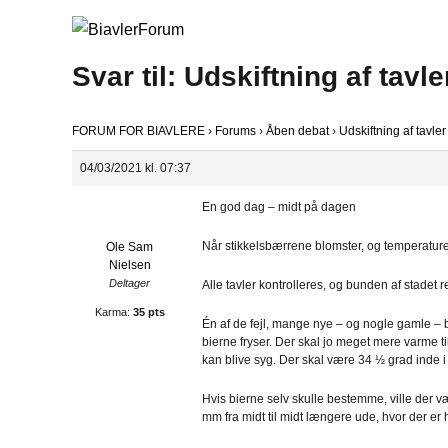
Svar til: Udskiftning af tav
FORUM FOR BIAVLERE
›
Forums
›
Åben debat
›
Udskiftning af tavl
04/03/2021 kl. 07:37
En god dag – midt på dagen
Når stikkelsbærrene blomster, og temperaturen 
Ole Sam
Nielsen
Deltager
Alle tavler kontrolleres, og bunden af stadet 
Karma:
35 pts
Én af de fejl, mange nye – og nogle gamle – b
bierne fryser. Der skal jo meget mere varme t
kan blive syg. Der skal være 34 ½ grad inde i
Hvis bierne selv skulle bestemme, ville der v
mm fra midt til midt længere ude, hvor der er