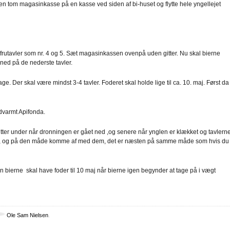
en tom magasinkasse på en kasse ved siden af bi-huset og flytte hele yngellejet
mfrutavler som nr. 4 og 5. Sæt magasinkassen ovenpå uden gitter. Nu skal bierne
 ned på de nederste tavler.
ge. Der skal være mindst 3-4 tavler. Foderet skal holde lige til ca. 10. maj. Først da
ndvarmt Apifonda.
ter under når dronningen er gået ned ,og senere når ynglen er klækket og tavlern
m, og på den måde komme af med dem, det er næsten på samme måde som hvis du
en bierne skal have foder til 10 maj når bierne igen begynder at tage på i vægt
Ole Sam Nielsen
.