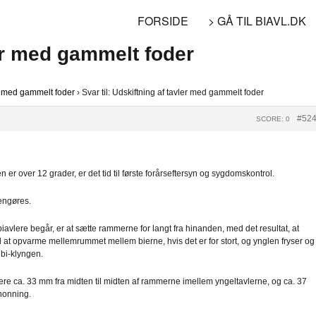
FORSIDE
> GÅ TIL BIAVL.DK
ler med gammelt foder
er med gammelt foder
›
Svar til: Udskiftning af tavler med gammelt foder
#52
SCORE: 0
er over 12 grader, er det tid til første forårseftersyn og sygdomskontrol.
rengøres.
iavlere begår, er at sætte rammerne for langt fra hinanden, med det resultat, at
il at opvarme mellemrummet mellem bierne, hvis det er for stort, og ynglen fryser og
 bi-klyngen.
ære ca. 33 mm fra midten til midten af rammerne imellem yngeltavlerne, og ca. 37
 honning.