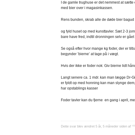
I de gamle trughuse er det nemmest at sætte 
med bier over i magasinkassen.
Rens bunden, skrab alle de døde bier bagud
og fyld huset op med kunsttavler. Sæt 2-3 jo
bare have fred, indtil dronningen selv er gået
Se også efter hvor mange kg foder, der er tilba
begynder ’bierne’ at tage på i vægt.
Hvis der ikke er foder nok: Giv bierne lidt hå
Langt senere ca. 1 mdr. kan man lægge Dr-Git
er fyldt op med honning kan man slynge de
har opstablings kasser
Foder tavler kan du fjerne en gang i april, m
Dette svar blev ændret 5 år, 5 måneder siden af