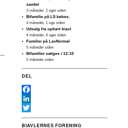
samlet
3 måneder, 2 uger siden
Bifamilie på LS købes.
4 måneder, 1 uge siden
Udsalg fra ophørt biavl
4 måneder, 4 uger siden
Familier på LavNormal
5 måneder siden
Bifamilier sælges i 12:10
5 måneder siden
DEL
F
a
L
c
i
T
BIAVLERNES FORENING
e
n
w