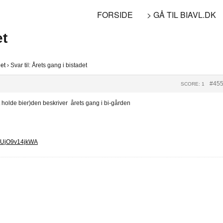
FORSIDE
> GÅ TIL BIAVL.DK
et
det
›
Svar til: Årets gang i bistadet
#45
SCORE: 1
t holde bier)den beskriver årets gang i bi-gården
EUjO9v14jkWA