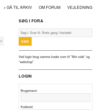
> GÅ TIL ARKIV
OM FORUM
VEJLEDNING
SØG I FORA
53
Ved login brug samme koder som til "Min side" og
"webshop"
LOGIN
Brugernavn:
Kodeord: