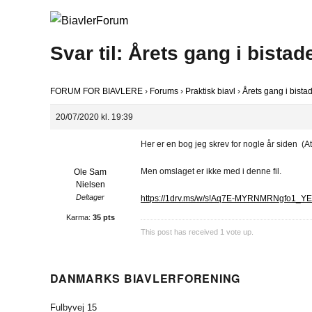
Svar til: Årets gang i bistad
FORUM FOR BIAVLERE
›
Forums
›
Praktisk biavl
›
Årets gang i bista
20/07/2020 kl. 19:39
Her er en bog jeg skrev for nogle år siden (A
Men omslaget er ikke med i denne fil.
Ole Sam
Nielsen
Deltager
https://1drv.ms/w/s!Aq7E-MYRNMRNgfo1_Y
Karma:
35 pts
This post has received
1
vote up.
DANMARKS BIAVLERFORENING
Fulbyvej 15