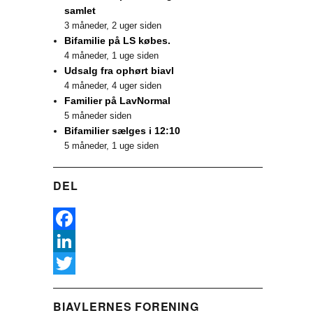
samlet
3 måneder, 2 uger siden
Bifamilie på LS købes.
4 måneder, 1 uge siden
Udsalg fra ophørt biavl
4 måneder, 4 uger siden
Familier på LavNormal
5 måneder siden
Bifamilier sælges i 12:10
5 måneder, 1 uge siden
DEL
F
a
L
c
i
T
BIAVLERNES FORENING
e
n
w