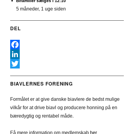
Bifamilier sælges i 12:10
5 måneder, 1 uge siden
DEL
F
a
L
c
i
T
e
n
w
BIAVLERNES FORENING
b
k
i
Formålet er at give danske biavlere de bedst mulige
o
e
t
vilkår for at drive biavl og producere honning på en
o
d
t
bæredygtig og rentabel måde.
k
I
e
n
r
Få mere information om medlemskab
her