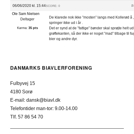
06/06/2020 kl. 15:44
#
SCORE: 0
Ole Sam Nielsen
De klarede nok ikke ”mosten” langs med Kollerød å 
Deltager
springer ikke ud i år .
Karma:
35 pts
Det er synd at de ”fattige” bønder skal sprøjte helt ud 
grøftekanten, så der ikke er noget ”mad” tilbage til fu
bier og andre dyr.
DANMARKS BIAVLERFORENING
Fulbyvej 15
4180 Sorø
E-mail: dansk@biavl.dk
Telefontider man-tor: 9.00-14.00
Tlf. 57 86 54 70