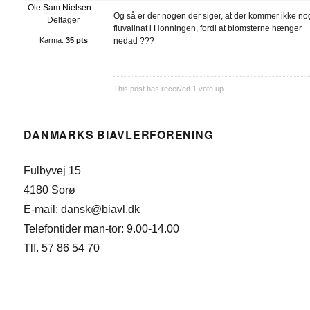
Ole Sam Nielsen
Og så er der nogen der siger, at der kommer ikke no
Deltager
fluvalinat i Honningen, fordi at blomsterne hænger
Karma:
35 pts
nedad ???
This post has received
1
vote up.
DANMARKS BIAVLERFORENING
Fulbyvej 15
4180 Sorø
E-mail: dansk@biavl.dk
Telefontider man-tor: 9.00-14.00
Tlf. 57 86 54 70