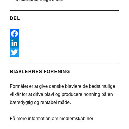
DEL
F
a
L
c
i
T
e
n
w
BIAVLERNES FORENING
b
k
i
Formålet er at give danske biavlere de bedst mulige
o
e
t
vilkår for at drive biavl og producere honning på en
o
d
t
bæredygtig og rentabel måde.
k
I
e
n
r
Få mere information om medlemskab
her