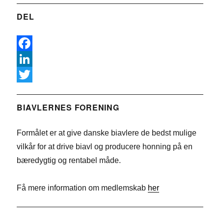
DEL
F
a
L
c
i
T
e
n
w
BIAVLERNES FORENING
b
k
i
Formålet er at give danske biavlere de bedst mulige
o
e
t
vilkår for at drive biavl og producere honning på en
o
d
t
bæredygtig og rentabel måde.
k
I
e
n
r
Få mere information om medlemskab
her