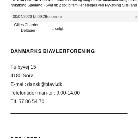
Nykøbing Sjælland
›
Svar til: 2 stk. bifamilier sælges ved Nykøbing Sjælland
30/04/2020 kl. 09:29
#
SCORE: 0
Gilles Charrier
… solgt.
Deltager
DANMARKS BIAVLERFORENING
Fulbyvej 15
4180 Sorø
E-mail: dansk@biavl.dk
Telefontider man-tor: 9.00-14.00
Tlf. 57 86 54 70