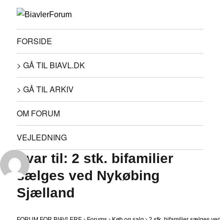
FORSIDE
> GÅ TIL BIAVL.DK
> GÅ TIL ARKIV
OM FORUM
VEJLEDNING
Svar til: 2 stk. bifamilier
sælges ved Nykøbing
Sjælland
FORUM FOR BIAVLERE
›
Forums
›
Køb og salg
›
2 stk. bifamilier sælges ve