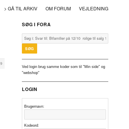
> GÅ TIL ARKIV
OM FORUM
VEJLEDNING
SØG I FORA
49
Ved login brug samme koder som til "Min side" og
"webshop"
LOGIN
Brugernavn:
Kodeord: