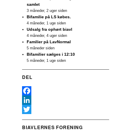
samlet
3 måneder, 2 uger siden
Bifamilie på LS købes.
4 måneder, 1 uge siden
Udsalg fra ophørt biavl
4 måneder, 4 uger siden
Familier på LavNormal
5 måneder siden
Bifamilier sælges i 12:10
5 måneder, 1 uge siden
DEL
F
a
L
c
i
T
BIAVLERNES FORENING
e
n
w