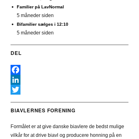
Familier på LavNormal
5 måneder siden
Bifamilier sælges i 12:10
5 måneder siden
DEL
F
a
L
c
i
T
e
n
w
BIAVLERNES FORENING
b
k
i
Formålet er at give danske biavlere de bedst mulige
o
e
t
vilkår for at drive biavl og producere honning på en