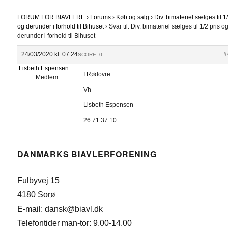
FORUM FOR BIAVLERE
›
Forums
›
Køb og salg
›
Div. bimateriel sælges til 1
og derunder i forhold til Bihuset
›
Svar til: Div. bimateriel sælges til 1/2 pris o
derunder i forhold til Bihuset
24/03/2020 kl. 07:24
#
SCORE: 0
Lisbeth Espensen
I Rødovre.
Medlem
Vh
Lisbeth Espensen
26 71 37 10
DANMARKS BIAVLERFORENING
Fulbyvej 15
4180 Sorø
E-mail: dansk@biavl.dk
Telefontider man-tor: 9.00-14.00