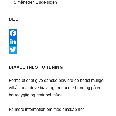
5 måneder, 1 uge siden
DEL
F
a
L
c
i
T
e
n
w
BIAVLERNES FORENING
b
k
i
Formålet er at give danske biavlere de bedst mulige
o
e
t
vilkår for at drive biavl og producere honning på en
o
d
t
bæredygtig og rentabel måde.
k
I
e
n
r
Få mere information om medlemskab
her