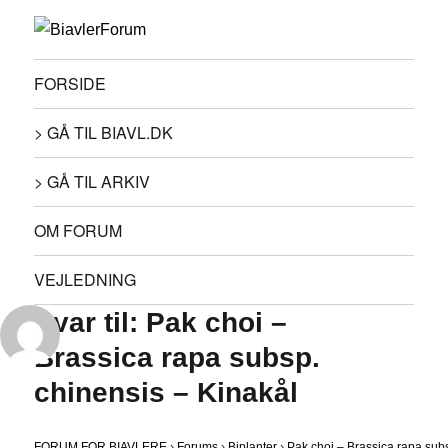
FORSIDE
> GÅ TIL BIAVL.DK
> GÅ TIL ARKIV
OM FORUM
VEJLEDNING
Svar til: Pak choi –
Brassica rapa subsp.
chinensis – Kinakål
FORUM FOR BIAVLERE
›
Forums
›
Biplanter
›
Pak choi – Brassica rapa sub