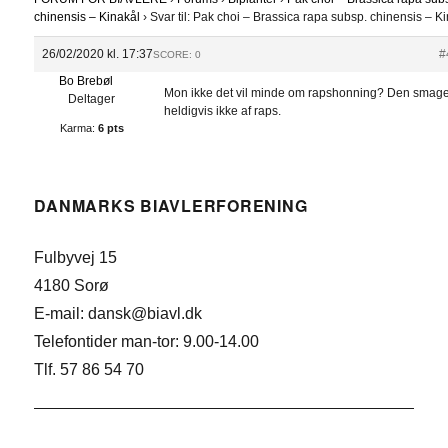
chinensis – Kinakål
›
Svar til: Pak choi – Brassica rapa subsp. chinensis – K
26/02/2020 kl. 17:37
#
SCORE: 0
Bo Brebøl
Mon ikke det vil minde om rapshonning? Den smag
Deltager
heldigvis ikke af raps.
Karma:
6 pts
DANMARKS BIAVLERFORENING
Fulbyvej 15
4180 Sorø
E-mail: dansk@biavl.dk
Telefontider man-tor: 9.00-14.00
Tlf. 57 86 54 70