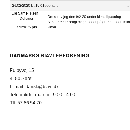
26/02/2020 kl. 15:01
#
SCORE: 0
Ole Sam Nielsen
Det skrev jeg den 9/2-20 under klimatilpasning.
Deltager
At bierne har brugt meget foder på grund af den mil
Karma:
35 pts
vinter
DANMARKS BIAVLERFORENING
Fulbyvej 15
4180 Sorø
E-mail: dansk@biavl.dk
Telefontider man-tor: 9.00-14.00
Tlf. 57 86 54 70