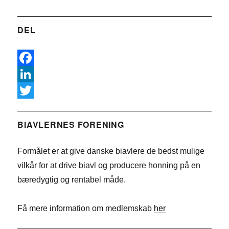
DEL
F
a
L
c
i
T
e
n
w
BIAVLERNES FORENING
b
k
i
Formålet er at give danske biavlere de bedst mulige
o
e
t
vilkår for at drive biavl og producere honning på en
o
d
t
bæredygtig og rentabel måde.
k
I
e
n
r
Få mere information om medlemskab
her