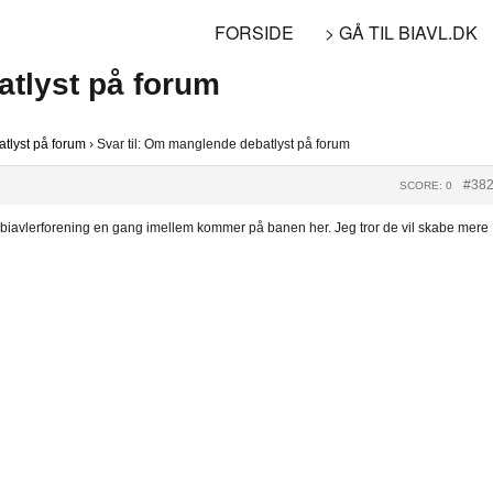
FORSIDE
> GÅ TIL BIAVL.DK
atlyst på forum
lyst på forum
›
Svar til: Om manglende debatlyst på forum
#38
SCORE: 0
 biavlerforening en gang imellem kommer på banen her. Jeg tror de vil skabe mere