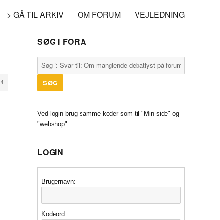
> GÅ TIL ARKIV
OM FORUM
VEJLEDNING
SØG I FORA
24
Ved login brug samme koder som til "Min side" og
"webshop"
LOGIN
Brugernavn:
Kodeord: