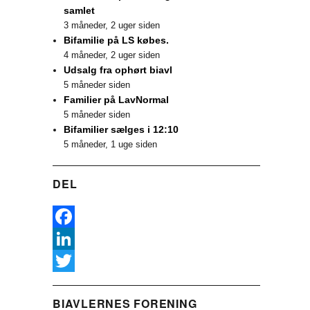
samlet
3 måneder, 2 uger siden
Bifamilie på LS købes.
4 måneder, 2 uger siden
Udsalg fra ophørt biavl
5 måneder siden
Familier på LavNormal
5 måneder siden
Bifamilier sælges i 12:10
5 måneder, 1 uge siden
DEL
F
a
L
c
i
T
BIAVLERNES FORENING
e
n
w