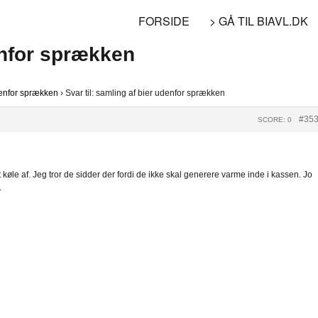
FORSIDE
> GÅ TIL BIAVL.DK
denfor sprækken
denfor sprækken
›
Svar til: samling af bier udenfor sprækken
#35
SCORE: 0
t køle af. Jeg tror de sidder der fordi de ikke skal generere varme inde i kassen. Jo
.