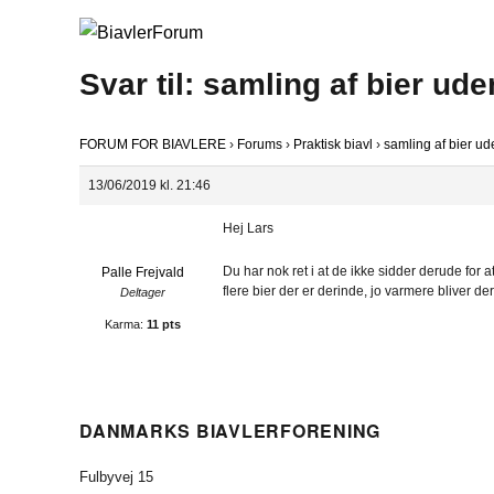
Svar til: samling af bier u
FORUM FOR BIAVLERE
›
Forums
›
Praktisk biavl
›
samling af bier u
13/06/2019 kl. 21:46
Hej Lars
Du har nok ret i at de ikke sidder derude for a
Palle Frejvald
flere bier der er derinde, jo varmere bliver der
Deltager
Karma:
11 pts
DANMARKS BIAVLERFORENING
Fulbyvej 15