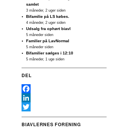
samlet
3 måneder, 2 uger siden
Bifamilie på LS købes.
4 måneder, 2 uger siden
Udsalg fra ophørt biavl
5 måneder siden
Familier på LavNormal
5 måneder siden
Bifamilier sælges i 12:10
5 måneder, 1 uge siden
DEL
F
a
L
c
i
T
BIAVLERNES FORENING
e
n
w