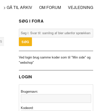
> GÅ TIL ARKIV
OM FORUM
VEJLEDNING
SØG I FORA
35
Ved login brug samme koder som til "Min side" og
"webshop"
LOGIN
Brugernavn:
Kodeord: