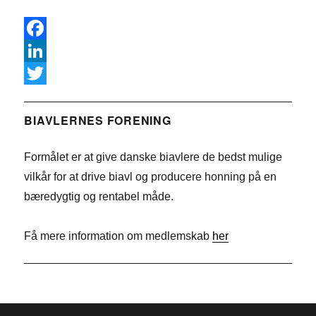
F
a
L
c
i
T
e
n
w
BIAVLERNES FORENING
b
k
i
Formålet er at give danske biavlere de bedst mulige
o
e
t
vilkår for at drive biavl og producere honning på en
o
d
t
bæredygtig og rentabel måde.
k
I
e
n
r
Få mere information om medlemskab
her