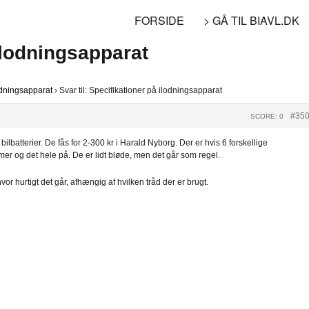
FORSIDE
> GÅ TIL BIAVL.DK
 ilodningsapparat
odningsapparat
›
Svar til: Specifikationer på ilodningsapparat
#35
SCORE: 0
bilbatterier. De fås for 2-300 kr i Harald Nyborg. Der er hvis 6 forskellige
emmer og det hele på. De er lidt bløde, men det går som regel.
vor hurtigt det går, afhængig af hvilken tråd der er brugt.