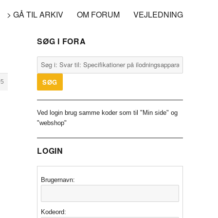
> GÅ TIL ARKIV
OM FORUM
VEJLEDNING
SØG I FORA
05
Ved login brug samme koder som til "Min side" og
"webshop"
LOGIN
Brugernavn:
Kodeord: