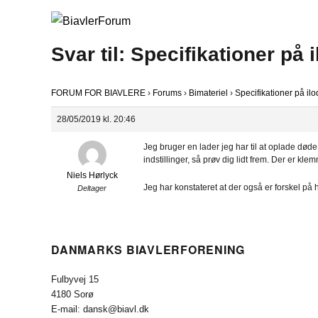
Svar til: Specifikationer på
FORUM FOR BIAVLERE
›
Forums
›
Bimateriel
›
Specifikationer på il
28/05/2019 kl. 20:46
Jeg bruger en lader jeg har til at oplade døde 
indstillinger, så prøv dig lidt frem. Der er kl
Niels Hørlyck
Jeg har konstateret at der også er forskel på h
Deltager
DANMARKS BIAVLERFORENING
Fulbyvej 15
4180 Sorø
E-mail: dansk@biavl.dk