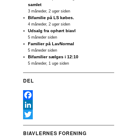
samlet
3 måneder, 2 uger siden
Bifamilie på LS købes.
4 måneder, 2 uger siden
Udsalg fra ophørt biavl
5 måneder siden
Familier på LavNormal
5 måneder siden
Bifamilier sælges i 12:10
5 måneder, 1 uge siden
DEL
F
a
L
c
i
T
BIAVLERNES FORENING
e
n
w