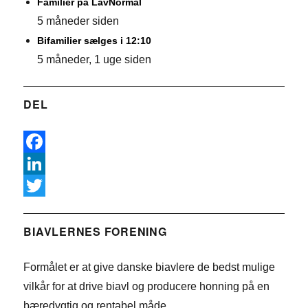
Familier på LavNormal
5 måneder siden
Bifamilier sælges i 12:10
5 måneder, 1 uge siden
DEL
F
a
L
c
i
T
e
n
w
BIAVLERNES FORENING
b
k
i
Formålet er at give danske biavlere de bedst mulige
o
e
t
vilkår for at drive biavl og producere honning på en
o
d
t
bæredygtig og rentabel måde.