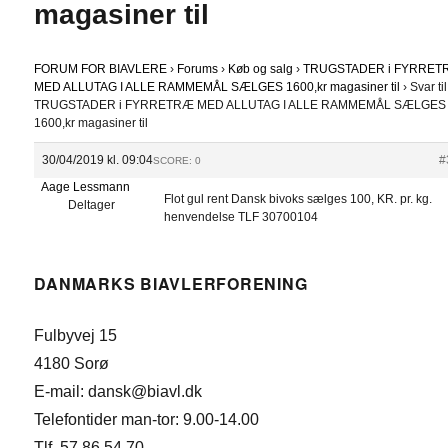
magasiner til
FORUM FOR BIAVLERE
›
Forums
›
Køb og salg
›
TRUGSTADER i FYRRE
MED ALLUTAG I ALLE RAMMEMÅL SÆLGES 1600,kr magasiner til
›
Svar til
TRUGSTADER i FYRRETRÆ MED ALLUTAG I ALLE RAMMEMÅL SÆLGES
1600,kr magasiner til
30/04/2019 kl. 09:04
#
SCORE: 0
Aage Lessmann
Flot gul rent Dansk bivoks sælges 100, KR. pr. kg.
Deltager
henvendelse TLF 30700104
DANMARKS BIAVLERFORENING
Fulbyvej 15
4180 Sorø
E-mail: dansk@biavl.dk
Telefontider man-tor: 9.00-14.00
Tlf. 57 86 54 70