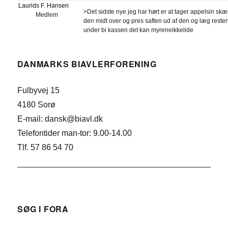
Laurids F. Hansen
>Det sidste nye jeg har hørt er at tager appelsin skæ
Medlem
den midt over og pres saften ud af den og læg reste
under bi kassen det kan myreneikkelide
DANMARKS BIAVLERFORENING
Fulbyvej 15
4180 Sorø
E-mail: dansk@biavl.dk
Telefontider man-tor: 9.00-14.00
Tlf. 57 86 54 70
SØG I FORA