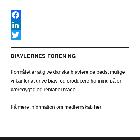
F
a
L
c
i
T
e
n
w
BIAVLERNES FORENING
b
k
i
Formålet er at give danske biavlere de bedst mulige
o
e
t
vilkår for at drive biavl og producere honning på en
o
d
t
bæredygtig og rentabel måde.
k
I
e
n
r
Få mere information om medlemskab
her