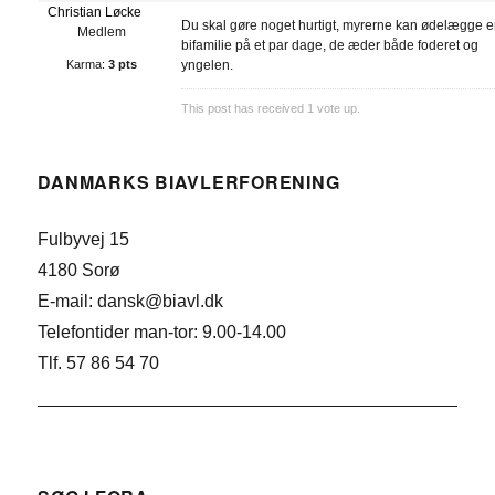
Christian Løcke
Du skal gøre noget hurtigt, myrerne kan ødelægge 
Medlem
bifamilie på et par dage, de æder både foderet og
Karma:
3 pts
yngelen.
This post has received
1
vote up.
DANMARKS BIAVLERFORENING
Fulbyvej 15
4180 Sorø
E-mail: dansk@biavl.dk
Telefontider man-tor: 9.00-14.00
Tlf. 57 86 54 70