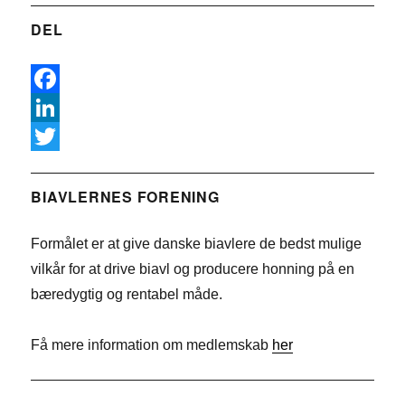
DEL
F
a
L
c
i
T
e
n
w
BIAVLERNES FORENING
b
k
i
Formålet er at give danske biavlere de bedst mulige
o
e
t
vilkår for at drive biavl og producere honning på en
o
d
t
bæredygtig og rentabel måde.
k
I
e
n
r
Få mere information om medlemskab
her