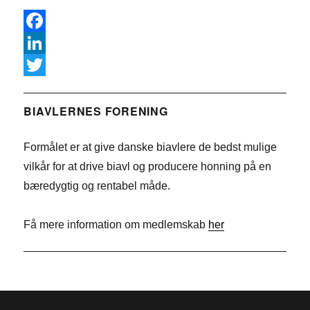
F
a
L
c
i
T
e
n
w
BIAVLERNES FORENING
b
k
i
Formålet er at give danske biavlere de bedst mulige
o
e
t
vilkår for at drive biavl og producere honning på en
o
d
t
bæredygtig og rentabel måde.
k
I
e
n
r
Få mere information om medlemskab
her