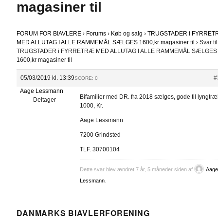
magasiner til
FORUM FOR BIAVLERE
›
Forums
›
Køb og salg
›
TRUGSTADER i FYRRE
MED ALLUTAG I ALLE RAMMEMÅL SÆLGES 1600,kr magasiner til
›
Svar til
TRUGSTADER i FYRRETRÆ MED ALLUTAG I ALLE RAMMEMÅL SÆLGES
1600,kr magasiner til
05/03/2019 kl. 13:39
#
SCORE: 0
Aage Lessmann
Bifamilier med DR. fra 2018 sælges, gode til lyngtr
Deltager
1000, Kr.
Aage Lessmann
7200 Grindsted
TLF. 30700104
Dette svar blev ændret 7 år, 5 måneder siden af
Aag
Lessmann
.
DANMARKS BIAVLERFORENING