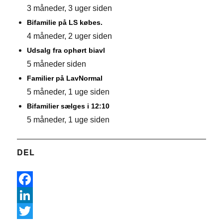
3 måneder, 3 uger siden
Bifamilie på LS købes.
4 måneder, 2 uger siden
Udsalg fra ophørt biavl
5 måneder siden
Familier på LavNormal
5 måneder, 1 uge siden
Bifamilier sælges i 12:10
5 måneder, 1 uge siden
DEL
F
a
L