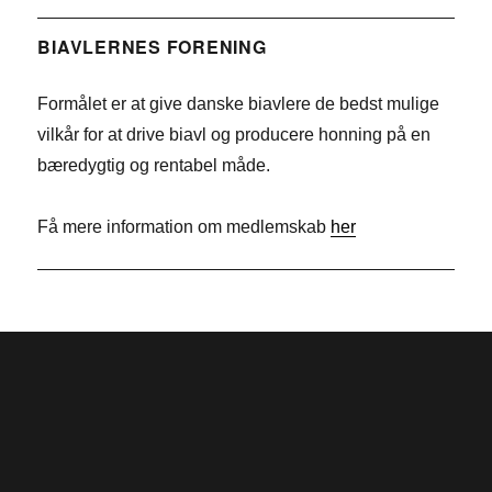
c
i
T
e
n
w
BIAVLERNES FORENING
b
k
i
Formålet er at give danske biavlere de bedst mulige
o
e
t
vilkår for at drive biavl og producere honning på en
o
d
t
bæredygtig og rentabel måde.
k
I
e
n
r
Få mere information om medlemskab
her