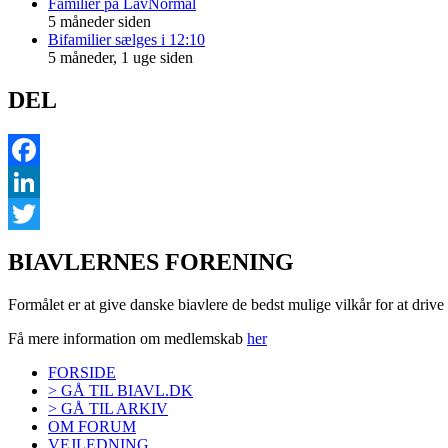
Familier på LavNormal
5 måneder siden
Bifamilier sælges i 12:10
5 måneder, 1 uge siden
DEL
Facebook
LinkedIn
Twitter
BIAVLERNES FORENING
Formålet er at give danske biavlere de bedst mulige vilkår for at dri
Få mere information om medlemskab
her
FORSIDE
> GÅ TIL BIAVL.DK
> GÅ TIL ARKIV
OM FORUM
VEJLEDNING