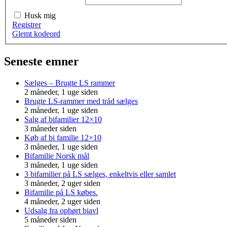
Husk mig
Registrer
Glemt kodeord
Seneste emner
Sælges – Brugte LS rammer
2 måneder, 1 uge siden
Brugte LS-rammer med tråd sælges
2 måneder, 1 uge siden
Salg af bifamilier 12×10
3 måneder siden
Køb af bi familie 12×10
3 måneder, 1 uge siden
Bifamilie Norsk mål
3 måneder, 1 uge siden
3 bifamilier på LS sælges, enkeltvis eller samlet
3 måneder, 2 uger siden
Bifamilie på LS købes.
4 måneder, 2 uger siden
Udsalg fra ophørt biavl
5 måneder siden