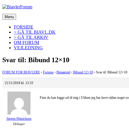
Videre
til
indhold
Menu
FORSIDE
> GÅ TIL BIAVL.DK
> GÅ TIL ARKIV
OM FORUM
VEJLEDNING
Svar til: Bibund 12×10
FORUM FOR BIAVLERE
›
Forums
›
Bimateriel
›
Bibund 12×10
›
Svar til: Bibund 12×10
21/11/2018 kl. 13:33
Finn du kan kigge ud til mig i Uldum jeg har lavet sådan noget 
Jürgen Hinrichsen
Deltager