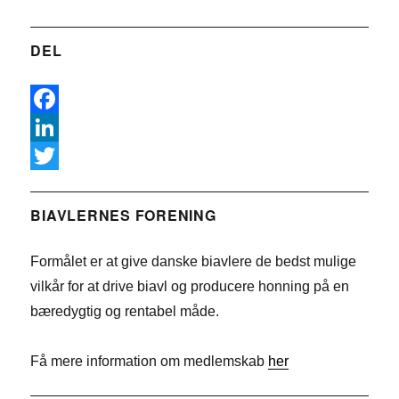
DEL
F
a
L
c
i
T
e
n
w
BIAVLERNES FORENING
b
k
i
Formålet er at give danske biavlere de bedst mulige
o
e
t
vilkår for at drive biavl og producere honning på en
o
d
t
bæredygtig og rentabel måde.
k
I
e
n
r
Få mere information om medlemskab
her