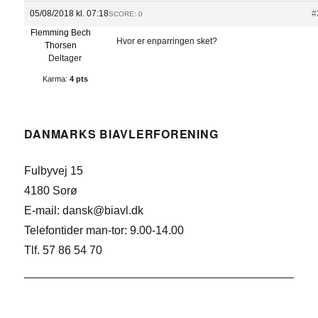
05/08/2018 kl. 07:18
#
SCORE: 0
Flemming Bech
Hvor er enparringen sket?
Thorsen
Deltager
Karma:
4 pts
DANMARKS BIAVLERFORENING
Fulbyvej 15
4180 Sorø
E-mail: dansk@biavl.dk
Telefontider man-tor: 9.00-14.00
Tlf. 57 86 54 70