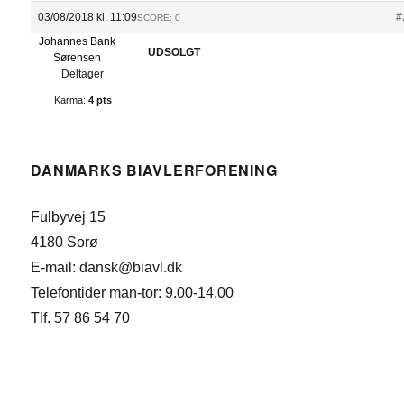
03/08/2018 kl. 11:09
#
SCORE: 0
Johannes Bank
UDSOLGT
Sørensen
Deltager
Karma:
4 pts
DANMARKS BIAVLERFORENING
Fulbyvej 15
4180 Sorø
E-mail: dansk@biavl.dk
Telefontider man-tor: 9.00-14.00
Tlf. 57 86 54 70