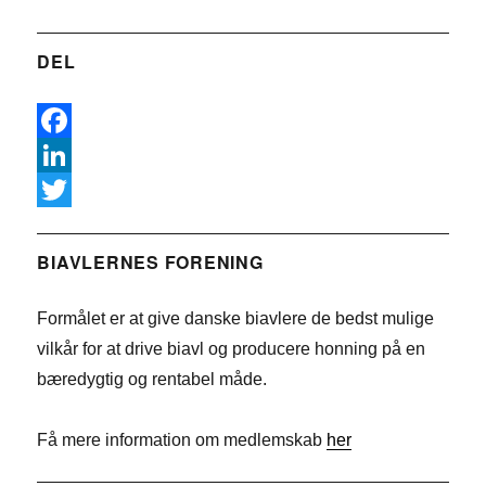
DEL
F
a
L
c
i
T
e
n
w
BIAVLERNES FORENING
b
k
i
Formålet er at give danske biavlere de bedst mulige
o
e
t
vilkår for at drive biavl og producere honning på en
o
d
t
bæredygtig og rentabel måde.
k
I
e
n
r
Få mere information om medlemskab
her