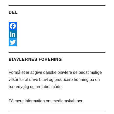
DEL
F
a
L
c
i
T
e
n
w
BIAVLERNES FORENING
b
k
i
Formålet er at give danske biavlere de bedst mulige
o
e
t
vilkår for at drive biavl og producere honning på en
o
d
t
bæredygtig og rentabel måde.
k
I
e
n
r
Få mere information om medlemskab
her