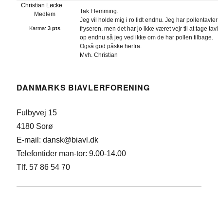
Christian Løcke
Tak Flemming.
Medlem
Jeg vil holde mig i ro lidt endnu. Jeg har pollentavler
Karma:
3 pts
fryseren, men det har jo ikke været vejr til at tage tav
op endnu så jeg ved ikke om de har pollen tilbage.
Også god påske herfra.
Mvh. Christian
DANMARKS BIAVLERFORENING
Fulbyvej 15
4180 Sorø
E-mail: dansk@biavl.dk
Telefontider man-tor: 9.00-14.00
Tlf. 57 86 54 70