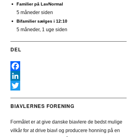
Familier på LavNormal
5 måneder siden
Bifamilier sælges i 12:10
5 måneder, 1 uge siden
DEL
F
a
L
c
i
T
e
n
w
BIAVLERNES FORENING
b
k
i
Formålet er at give danske biavlere de bedst mulige
o
e
t
vilkår for at drive biavl og producere honning på en
o
d
t