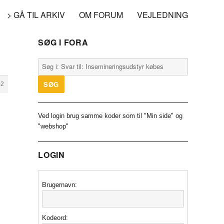
> GÅ TIL ARKIV
OM FORUM
VEJLEDNING
SØG I FORA
32
Ved login brug samme koder som til "Min side" og
"webshop"
LOGIN
Brugernavn:
Kodeord: