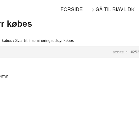
FORSIDE
> GÅ TIL BIAVL.DK
yr købes
r købes
›
Svar til: Insemineringsudstyr købes
#25
SCORE: 0
e?mvh