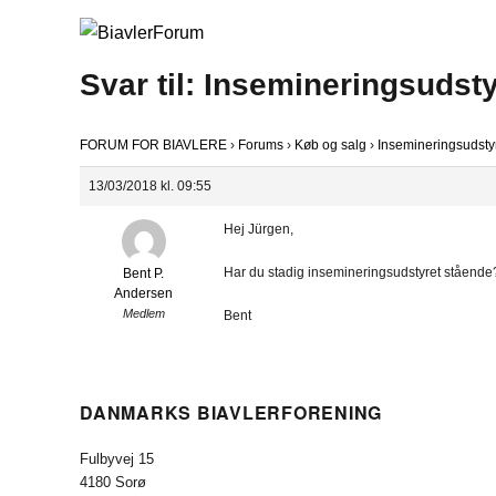
Svar til: Insemineringsudst
FORUM FOR BIAVLERE
›
Forums
›
Køb og salg
›
Insemineringsudsty
13/03/2018 kl. 09:55
Hej Jürgen,
Har du stadig insemineringsudstyret ståend
Bent P.
Andersen
Medlem
Bent
DANMARKS BIAVLERFORENING
Fulbyvej 15
4180 Sorø