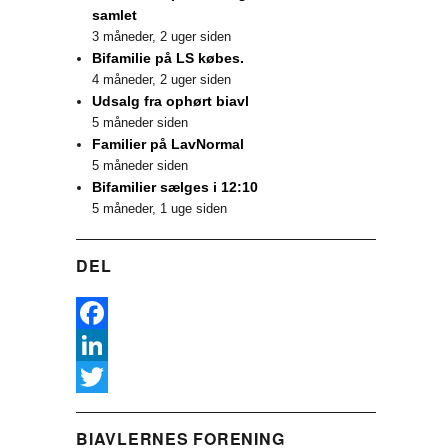
samlet
3 måneder, 2 uger siden
Bifamilie på LS købes.
4 måneder, 2 uger siden
Udsalg fra ophørt biavl
5 måneder siden
Familier på LavNormal
5 måneder siden
Bifamilier sælges i 12:10
5 måneder, 1 uge siden
DEL
F
a
L
c
i
T
BIAVLERNES FORENING
e
n
w