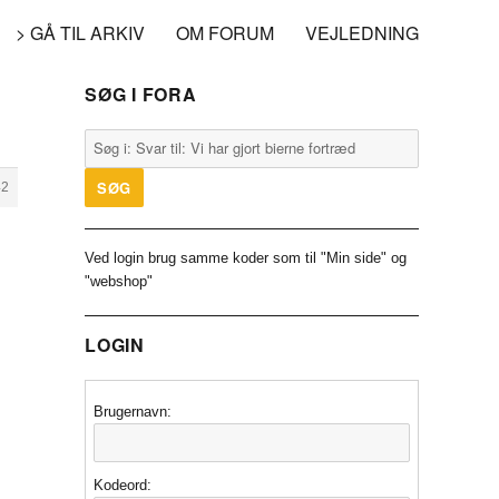
> GÅ TIL ARKIV
OM FORUM
VEJLEDNING
SØG I FORA
42
Ved login brug samme koder som til "Min side" og
"webshop"
LOGIN
Brugernavn:
Kodeord: