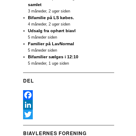
samlet
3 måneder, 2 uger siden
Bifamilie på LS købes.
4 måneder, 2 uger siden
Udsalg fra ophørt biavl
5 måneder siden
Familier på LavNormal
5 måneder siden
Bifamilier sælges i 12:10
5 måneder, 1 uge siden
DEL
F
a
L
c
i
T
BIAVLERNES FORENING
e
n
w