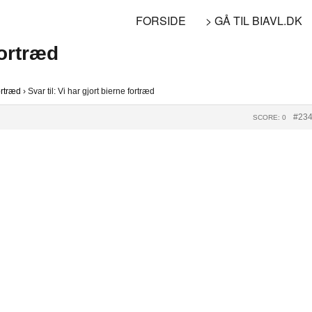
FORSIDE
> GÅ TIL BIAVL.DK
fortræd
ortræd
›
Svar til: Vi har gjort bierne fortræd
#23
SCORE: 0