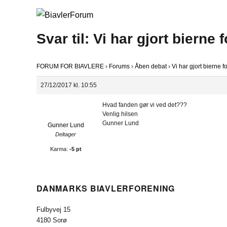
Svar til: Vi har gjort bierne 
FORUM FOR BIAVLERE
›
Forums
›
Åben debat
›
Vi har gjort bierne f
27/12/2017 kl. 10:55
Hvad fanden gør vi ved det???
Venlig hilsen
Gunner Lund
Gunner Lund
Deltager
Karma:
-5 pt
DANMARKS BIAVLERFORENING
Fulbyvej 15
4180 Sorø