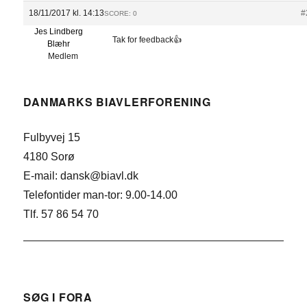
18/11/2017 kl. 14:13
#
SCORE: 0
Jes Lindberg
Tak for feedback👍
Blæhr
Medlem
DANMARKS BIAVLERFORENING
Fulbyvej 15
4180 Sorø
E-mail: dansk@biavl.dk
Telefontider man-tor: 9.00-14.00
Tlf. 57 86 54 70
SØG I FORA