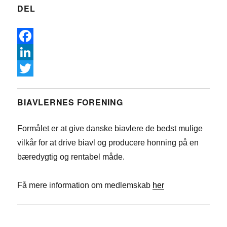
DEL
F
a
L
c
i
T
e
n
w
BIAVLERNES FORENING
b
k
i
Formålet er at give danske biavlere de bedst mulige
o
e
t
vilkår for at drive biavl og producere honning på en
o
d
t
bæredygtig og rentabel måde.
k
I
e
n
r
Få mere information om medlemskab
her