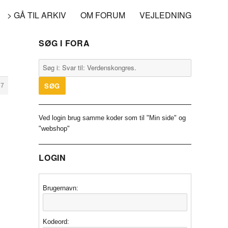
> GÅ TIL ARKIV
OM FORUM
VEJLEDNING
SØG I FORA
77
Ved login brug samme koder som til "Min side" og
"webshop"
LOGIN
Brugernavn:
Kodeord: