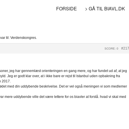
FORSIDE
> GÅ TIL BIAVL.DK
var til: Verdenskongres.
#21
SCORE: 0
ersoner, jeg har gennemlæst orienteringen en gang mere, og har fundet ud af, at jeg
 Jeg er godt klar over, at i ikke bare er rejst til Istanbul uden opbakning fra
n 2017.
 mødet med din uddybende beskrivelse. Det er vel også meningen vi som medlemer
l var mere uddybende ville det være lettere for os biavler at forstå. hvad vi skal med