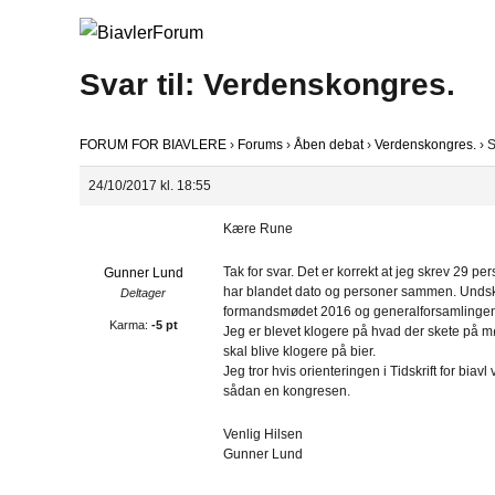
Svar til: Verdenskongres.
FORUM FOR BIAVLERE
›
Forums
›
Åben debat
›
Verdenskongres.
›
S
24/10/2017 kl. 18:55
Kære Rune
Tak for svar. Det er korrekt at jeg skrev 29 p
Gunner Lund
har blandet dato og personer sammen. Undskyld.
Deltager
formandsmødet 2016 og generalforsamlinge
Karma:
-5 pt
Jeg er blevet klogere på hvad der skete på
skal blive klogere på bier.
Jeg tror hvis orienteringen i Tidskrift for biav
sådan en kongresen.
Venlig Hilsen
Gunner Lund