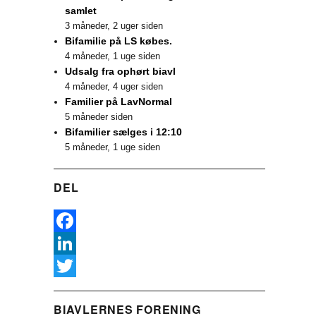
samlet
3 måneder, 2 uger siden
Bifamilie på LS købes.
4 måneder, 1 uge siden
Udsalg fra ophørt biavl
4 måneder, 4 uger siden
Familier på LavNormal
5 måneder siden
Bifamilier sælges i 12:10
5 måneder, 1 uge siden
DEL
F
a
L
c
i
T
BIAVLERNES FORENING
e
n
w