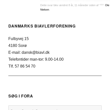
Dette svar blev ændret 8 år, 11 måneder siden af
Ole
Nielsen
.
DANMARKS BIAVLERFORENING
Fulbyvej 15
4180 Sorø
E-mail: dansk@biavl.dk
Telefontider man-tor: 9.00-14.00
Tlf. 57 86 54 70
SØG I FORA