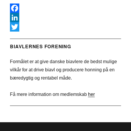
F
a
L
c
i
T
e
n
w
BIAVLERNES FORENING
b
k
i
Formålet er at give danske biavlere de bedst mulige
o
e
t
vilkår for at drive biavl og producere honning på en
o
d
t
bæredygtig og rentabel måde.
k
I
e
n
r
Få mere information om medlemskab
her