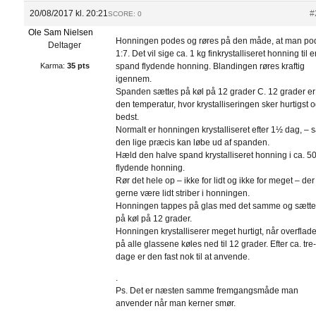
20/08/2017 kl. 20:21
#
SCORE: 0
Ole Sam Nielsen
Honningen podes og røres på den måde, at man po
Deltager
1:7. Det vil sige ca. 1 kg finkrystalliseret honning til 
Karma:
35 pts
spand flydende honning. Blandingen røres kraftig
igennem.
Spanden sættes på køl på 12 grader C. 12 grader er
den temperatur, hvor krystalliseringen sker hurtigst 
bedst.
Normalt er honningen krystalliseret efter 1½ dag, – 
den lige præcis kan løbe ud af spanden.
Hæld den halve spand krystalliseret honning i ca. 5
flydende honning.
Rør det hele op – ikke for lidt og ikke for meget – de
gerne være lidt striber i honningen.
Honningen tappes på glas med det samme og sætt
på køl på 12 grader.
Honningen krystalliserer meget hurtigt, når overflad
på alle glassene køles ned til 12 grader. Efter ca. tre-
dage er den fast nok til at anvende.
.
Ps. Det er næsten samme fremgangsmåde man
anvender når man kerner smør.