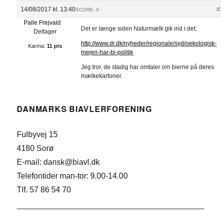
14/08/2017 kl. 13:40
#
SCORE: 0
Palle Frejvald
Det er længe siden Naturmælk gik ind i det:
Deltager
http://www.dr.dk/nyheder/regionale/syd/oekologisk-
Karma:
11 pts
mejeri-har-bi-politik
Jeg tror, de stadig har omtaler om bierne på deres
mælkekartoner.
DANMARKS BIAVLERFORENING
Fulbyvej 15
4180 Sorø
E-mail: dansk@biavl.dk
Telefontider man-tor: 9.00-14.00
Tlf. 57 86 54 70