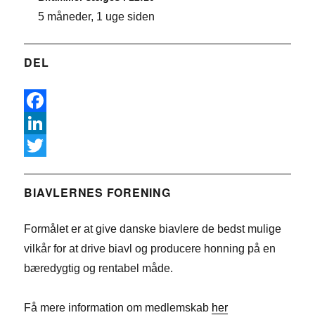
5 måneder, 1 uge siden
DEL
F
a
L
c
i
T
e
n
w
BIAVLERNES FORENING
b
k
i
Formålet er at give danske biavlere de bedst mulige
o
e
t
vilkår for at drive biavl og producere honning på en
o
d
t
bæredygtig og rentabel måde.
k
I
e
n
r
Få mere information om medlemskab
her