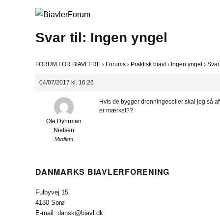
Svar til: Ingen yngel
FORUM FOR BIAVLERE
›
Forums
›
Praktisk biavl
›
Ingen yngel
›
Svar 
04/07/2017 kl. 16:26
Hvis de bygger dronningeceller skal jeg så a
er mærket??
Ole Dyhrman
Nielsen
Medlem
DANMARKS BIAVLERFORENING
Fulbyvej 15
4180 Sorø
E-mail: dansk@biavl.dk