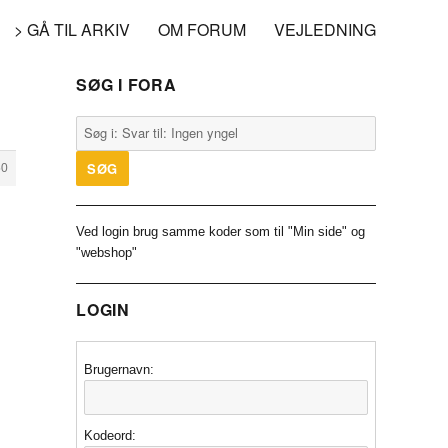
> GÅ TIL ARKIV
OM FORUM
VEJLEDNING
SØG I FORA
50
Ved login brug samme koder som til "Min side" og
"webshop"
LOGIN
Brugernavn:
Kodeord: