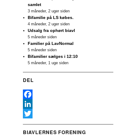
samlet
3 måneder, 2 uger siden
Bifamilie på LS købes.
4 måneder, 2 uger siden
Udsalg fra ophørt biavl
5 måneder siden
Familier på LavNormal
5 måneder siden
Bifamilier sælges i 12:10
5 måneder, 1 uge siden
DEL
F
a
L
c
i
T
BIAVLERNES FORENING
e
n
w