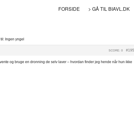
FORSIDE
> GÅ TIL BIAVL.DK
til: Ingen yngel
#19
SCORE: 0
fvente og bruge en dronning de selv laver – hvordan finder jeg hende når hun ikke