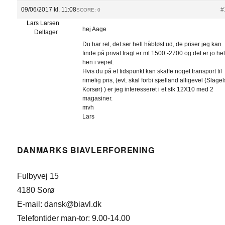
09/06/2017 kl. 11:08
#
SCORE: 0
Lars Larsen
hej Aage
Deltager
Du har ret, det ser helt håbløst ud, de priser jeg kan
finde på privat fragt er ml 1500 -2700 og det er jo hel
hen i vejret.
Hvis du på et tidspunkt kan skaffe noget transport til
rimelig pris, (evt. skal forbi sjælland alligevel (Slagel
Korsør) ) er jeg interesseret i et stk 12X10 med 2
magasiner.
mvh
Lars
DANMARKS BIAVLERFORENING
Fulbyvej 15
4180 Sorø
E-mail: dansk@biavl.dk
Telefontider man-tor: 9.00-14.00