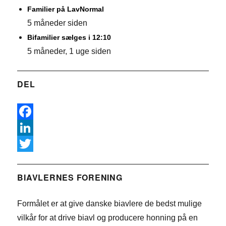
Familier på LavNormal
5 måneder siden
Bifamilier sælges i 12:10
5 måneder, 1 uge siden
DEL
F
a
L
c
i
T
e
n
w
BIAVLERNES FORENING
b
k
i
Formålet er at give danske biavlere de bedst mulige
o
e
t
vilkår for at drive biavl og producere honning på en
o
d
t