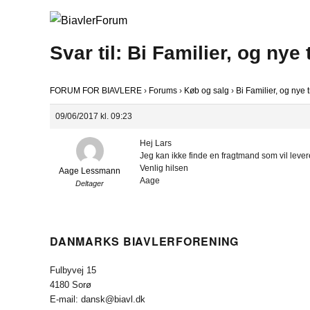
Svar til: Bi Familier, og nye 
FORUM FOR BIAVLERE
›
Forums
›
Køb og salg
›
Bi Familier, og nye t
09/06/2017 kl. 09:23
Hej Lars
Jeg kan ikke finde en fragtmand som vil levere 
Venlig hilsen
Aage Lessmann
Aage
Deltager
DANMARKS BIAVLERFORENING
Fulbyvej 15
4180 Sorø
E-mail: dansk@biavl.dk