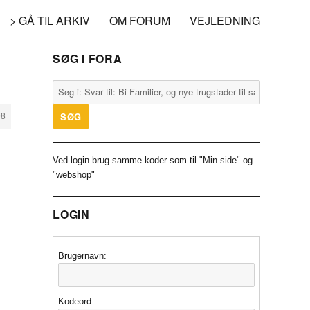
> GÅ TIL ARKIV
OM FORUM
VEJLEDNING
SØG I FORA
98
Ved login brug samme koder som til "Min side" og
"webshop"
LOGIN
Brugernavn:
Kodeord: