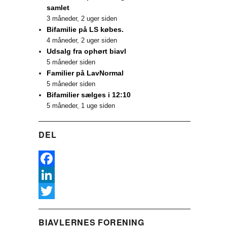
samlet
3 måneder, 2 uger siden
Bifamilie på LS købes.
4 måneder, 2 uger siden
Udsalg fra ophørt biavl
5 måneder siden
Familier på LavNormal
5 måneder siden
Bifamilier sælges i 12:10
5 måneder, 1 uge siden
DEL
F
a
L
c
i
T
BIAVLERNES FORENING
e
n
w