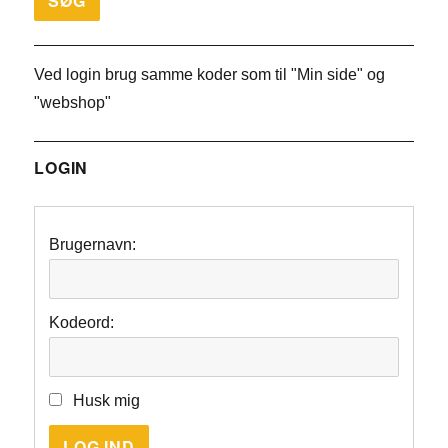
Ved login brug samme koder som til "Min side" og
"webshop"
LOGIN
Brugernavn:
Kodeord:
Husk mig
LOG IND